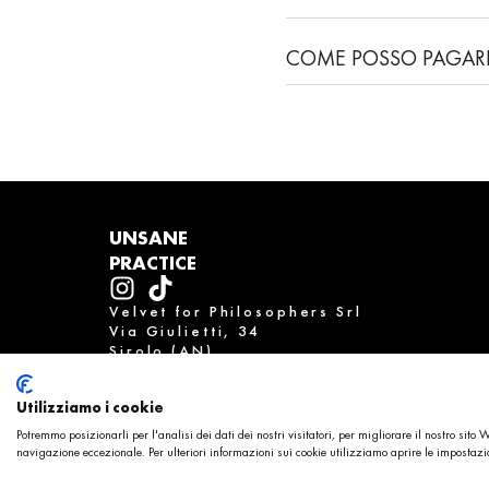
COME POSSO PAGAR
UNSANE
PRACTICE
Velvet for Philosophers Srl
Via Giulietti, 34
Sirolo (AN)
P.IVA. 02851040424
Privacy Policy
Cookie Policy
Utilizziamo i cookie
Potremmo posizionarli per l'analisi dei dati dei nostri visitatori, per migliorare il nostro sito
Ultimi posti
navigazione eccezionale. Per ulteriori informazioni sui cookie utilizziamo aprire le impostazi
disponibili