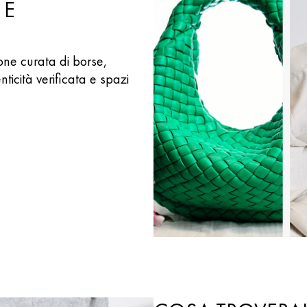
 E
one curata di borse,
icità verificata e spazi