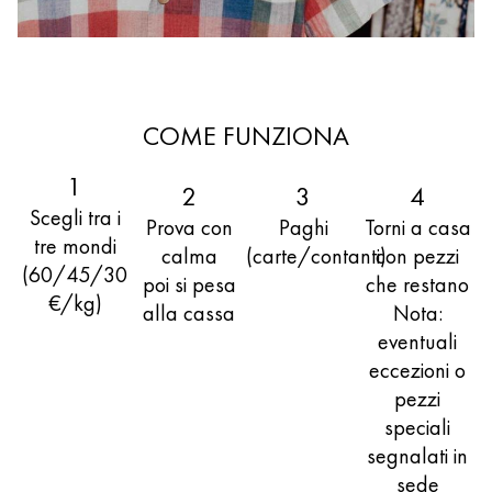
COME FUNZIONA
1
2
3
4
Scegli tra i
Prova con
Paghi
Torni a casa
tre mondi
calma
(carte/contanti)
con pezzi
(60/45/30
poi si pesa
che restano
€/kg)
alla cassa
Nota:
eventuali
eccezioni o
pezzi
speciali
segnalati in
sede